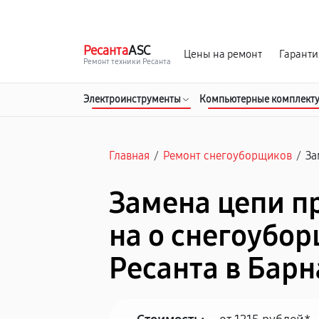
г. Барнаул
Ежедневно, с 10:00 до 20:00
Ресанта
ASC
Цены на ремонт
Гаранти
Ремонт техники Ресанта
Электроинструменты
Компьютерные комплект
Главная
/
Ремонт снегоуборщиков
/
За
Замена цепи п
на о снегоубо
Ресанта в Барн