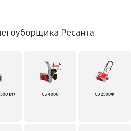
негоуборщика Ресанта
500 Вт)
СБ 4000
СЭ 2500Ф