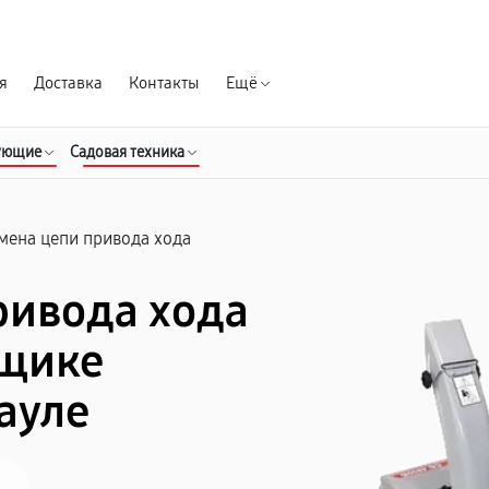
Гарантия д
я
Доставка
Контакты
Ещё
ующие
Садовая техника
мена цепи привода хода
ривода хода
рщике
ауле