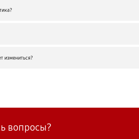
тика?
т измениться?
сь вопросы?