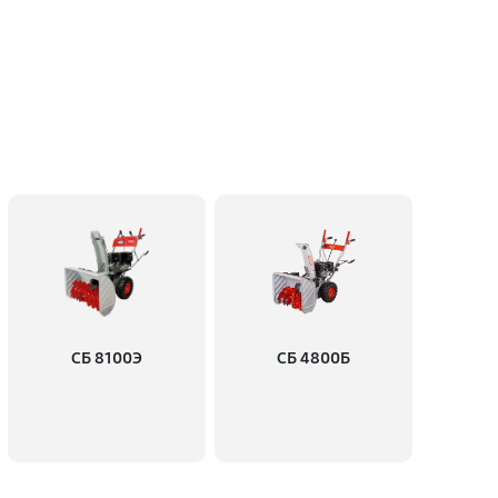
СБ 8100Э
СБ 4800Б