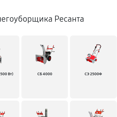
негоуборщика Ресанта
500 Вт)
СБ 4000
СЭ 2500Ф