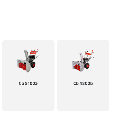
СБ 8100Э
СБ 4800Б