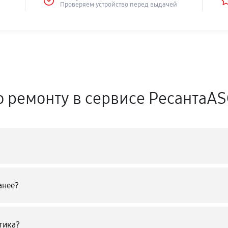
Проверяем устройство перед выдачей
о ремонту в сервисе РесантаA
анее?
тика?