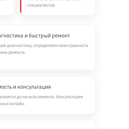
специалистов
60 минут
Заказать
60 минут
Заказать
агностика и быстрый ремонт
ую диагностику, определяем неисправность
роки ремонта.
60 минут
Заказать
60 минут
Заказать
ость и консультация
60 минут
Заказать
ывается до начала ремонта. Консультация
ну и онлайн.
60 минут
Заказать
60 минут
Заказать