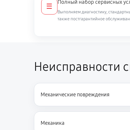
Полный набор сервисных ус
☰
Выполняем диагностику, стандартны
Чистка снегоуборщика
также постгарантийное обслуживан
Замена цепи привода хода
Замена шкива привода хода
Неисправности с
Замена (установка) срезного болт
Механические повреждения
Замена корпуса шнека
Смазка осей привода снегоуборщ
Механика