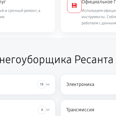
луг
Официальное П
💾
й и срочный ремонт, а
Используем офици
540 руб
ие.
инструменты. Собл
работаем с данным
1220 руб
1040 руб
негоуборщика Ресанта
590 руб
а
Электроника
18
1490 руб
1260 руб
ика Ресанта СЭ 2500Ф
Трансмиссия
6