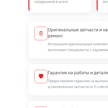
сотрудников в штате
лет
Замена/Pемонт топливопровода
Ремонт топливных мембран
Оригинальные запчасти и 
📄
ремонт
Замена/Pемонт стартера
Используем оригинальные комплек
выполняют специалисты с подтвер
Замена расходных материалов ка
Гарантия на работы и детал
🛡️
Замена шины на колесном диске
Предоставляем гарантию на выполн
установленные запчасти от 3-х меся
Замена ремней снегоуборщика Ре
Смазка втулок снегоуборщика Рес