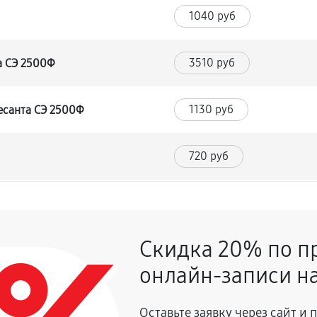
1040 руб
3510 руб
а СЭ 2500Ф
1130 руб
есанта СЭ 2500Ф
720 руб
740 руб
Скидка 20% по п
2160 руб
онлайн-записи на
720 руб
 Ресанта СЭ 2500Ф
Оставьте заявку через сайт и