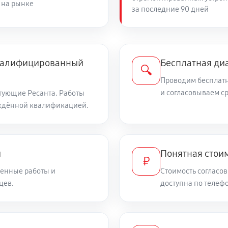
 на рынке
за последние 90 дней
810 руб
1350 руб
квалифицированный
Бесплатная ди
🔍
Проводим бесплатн
650 руб
и согласовываем с
тующие Ресанта. Работы
ждённой квалификацией.
900 руб
рбюратора
и
Понятная стоим
₽
900 руб
енные работы и
Стоимость согласов
цев.
доступна по телефо
990 руб
санта СЭ 2500Ф
540 руб
анта СЭ 2500Ф