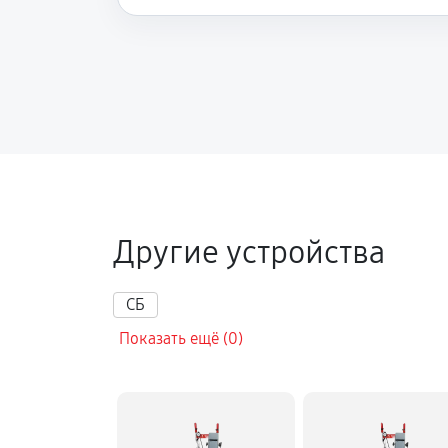
Замена сцепления снегоуборщика
Замена подшипника колеса
Замена маховика снегоуборщика 
Замена кронштейна трансмиссии
Другие устройства
Ремонт втулок колес снегоуборщи
СБ
Показать ещё (0)
Ремонт фрикционного диска
Ремонт троса газа снегоуборщика