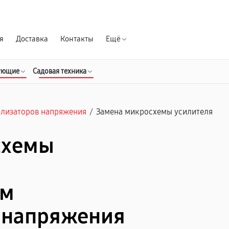
Гарантия д
я
Доставка
Контакты
Ещё
ующие
Садовая техника
илизаторов напряжения
/
Замена микросхемы усилителя
схемы
ом
 напряжения