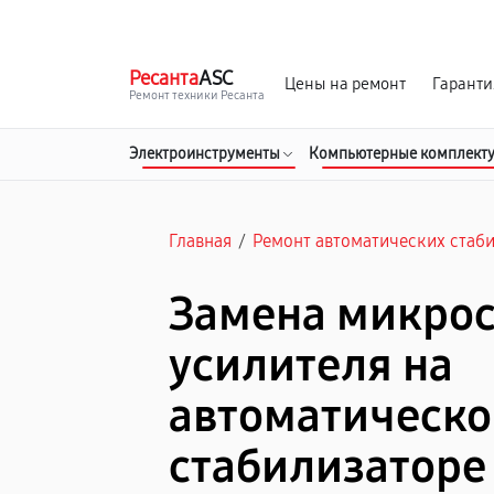
г. Барнаул
Ежедневно, с 10:00 до 20:00
Ресанта
ASC
Цены на ремонт
Гаранти
Ремонт техники Ресанта
Электроинструменты
Компьютерные комплект
Главная
/
Ремонт автоматических стаб
Замена микро
усилителя на
автоматическ
стабилизаторе