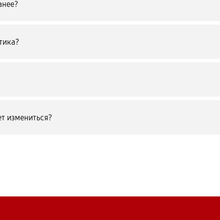
анее?
тика?
т измениться?