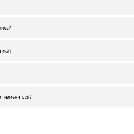
анее?
тика?
т измениться?