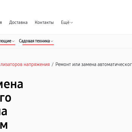
Гарантия д
я
Доставка
Контакты
Ещё
ующие
Садовая техника
илизаторов напряжения
/
Ремонт или замена автоматическо
мена
го
на
ом