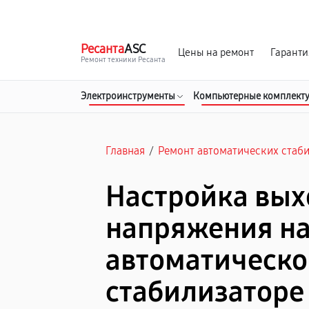
г. Барнаул
Ежедневно, с 10:00 до 20:00
Ресанта
ASC
Цены на ремонт
Гаранти
Ремонт техники Ресанта
Электроинструменты
Компьютерные комплект
Главная
/
Ремонт автоматических стаб
Настройка вых
напряжения н
автоматическ
стабилизаторе