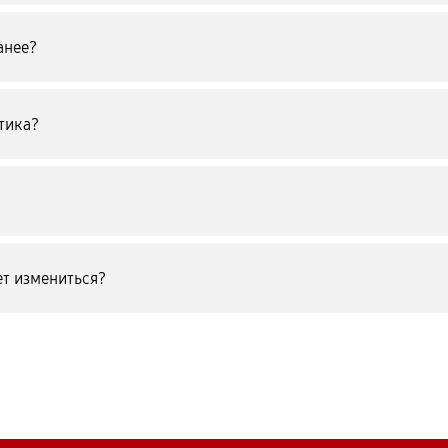
анее?
тика?
т измениться?