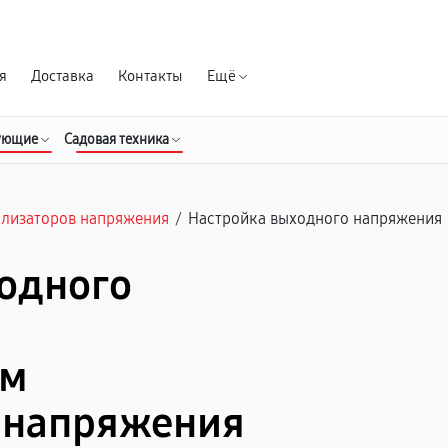
Гарантия д
я
Доставка
Контакты
Ещё
ующие
Садовая техника
илизаторов напряжения
/
Настройка выходного напряжения
одного
а
ом
 напряжения