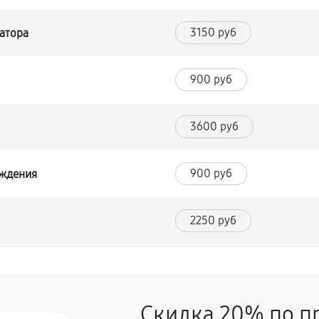
3150 руб
атора
900 руб
я
3600 руб
900 руб
аждения
2250 руб
270 руб
ского стабилизатора напряжения
Скидка 20% по п
720 руб