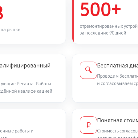
500+
1440 руб
ого реле
8
1170 руб
ого выключателя
отремонтированных устрой
 на рынке
за последние 90 дней
1800 руб
мыкания
квалифицированный
Бесплатная ди
1080 руб
мятины, трещины)
🔍
Проводим бесплатн
и согласовываем с
тующие Ресанта. Работы
540 руб
ждённой квалификацией.
4050 руб
и
Понятная стоим
₽
720 руб
авления
енные работы и
Стоимость согласов