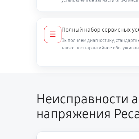
установленные запчасти от 3-х меся
Замена силового ключа
Полный набор сервисных ус
Ремонт системы автоматической 
☰
Выполняем диагностику, стандартны
также постгарантийное обслуживан
Замена микросхемы стабилизаци
Калибровка стабилизатора
Неисправности а
напряжения Рес