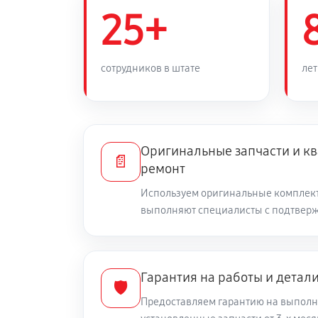
Замена силового трансформаторн
25+
Ремонт или замена автоматическ
сотрудников в штате
лет
Устранение следов короткого за
Оригинальные запчасти и 
Ремонт корпуса стабилизатора (в
📄
ремонт
Используем оригинальные комплек
Замена кнопок и переключателей
выполняют специалисты с подтвер
Замена обмотки трансформатора
Гарантия на работы и детал
🛡️
Обновление прошивки платы упр
Предоставляем гарантию на выполн