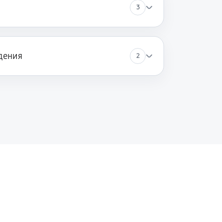
3
дения
2