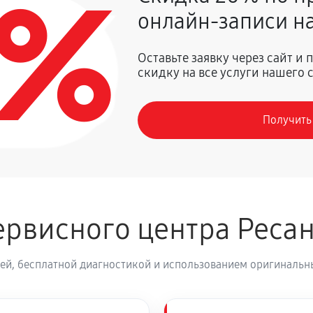
0%
онлайн-записи на
1800 руб
Оставьте заявку через сайт и
скидку на все услуги нашего 
кого стабилизатора напряжения
1620 руб
Получить
1350 руб
900 руб
луживание
рвисного центра Реса
2250 руб
атора
ей, бесплатной диагностикой и использованием оригинальны
630 руб