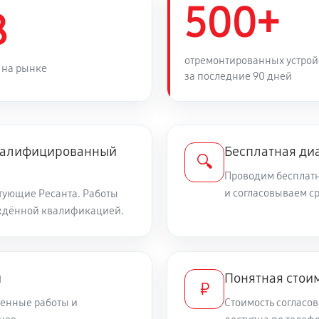
500+
1440 руб
ого реле
8
1170 руб
ого выключателя
отремонтированных устрой
 на рынке
за последние 90 дней
1800 руб
мыкания
квалифицированный
Бесплатная ди
1080 руб
мятины, трещины)
🔍
Проводим бесплатн
и согласовываем с
тующие Ресанта. Работы
540 руб
ждённой квалификацией.
4050 руб
и
Понятная стоим
₽
720 руб
авления
енные работы и
Стоимость согласов