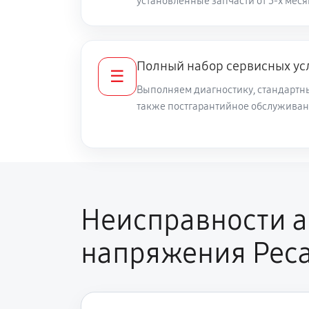
установленные запчасти от 3-х меся
Замена силового ключа
Полный набор сервисных ус
Ремонт системы автоматической 
☰
Выполняем диагностику, стандартны
также постгарантийное обслуживан
Замена микросхемы стабилизаци
Калибровка стабилизатора
Неисправности а
напряжения Рес