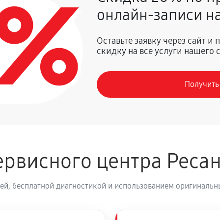
0%
онлайн-записи на
1800 руб
Оставьте заявку через сайт и
скидку на все услуги нашего 
кого стабилизатора напряжения
1620 руб
Получить
1350 руб
900 руб
луживание
рвисного центра Реса
2250 руб
атора
ей, бесплатной диагностикой и использованием оригинальны
630 руб