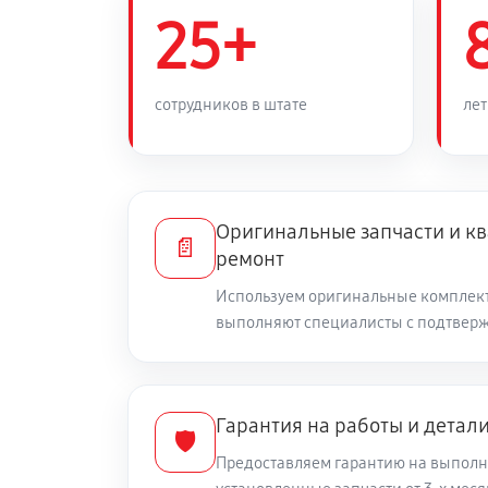
Замена силового трансформаторн
25+
Ремонт или замена автоматическ
сотрудников в штате
лет
Устранение следов короткого за
Оригинальные запчасти и 
Ремонт корпуса стабилизатора (в
📄
ремонт
Используем оригинальные комплек
Замена кнопок и переключателей
выполняют специалисты с подтвер
Замена обмотки трансформатора
Гарантия на работы и детал
🛡️
Обновление прошивки платы упр
Предоставляем гарантию на выполн