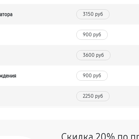
3150 руб
атора
900 руб
я
3600 руб
900 руб
аждения
2250 руб
270 руб
ского стабилизатора напряжения
Скидка 20% по п
720 руб