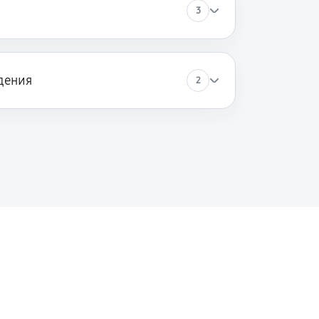
3
дения
2