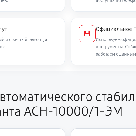
цев.
доступна по телефо
1350 руб
луг
Официальное П
2700 руб
стабилизации
💾
й и срочный ремонт, а
Используем офици
ие.
инструменты. Собл
1080 руб
и
работаем с данным
900 руб
втоматического стабил
анта АСН-10000/1-ЭМ